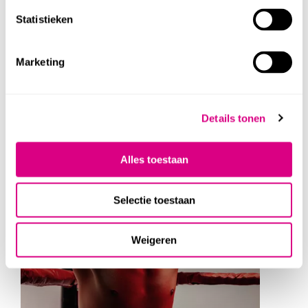
Statistieken
de
reguliere ticketshop
.
Marketing
ONTDEK MEER
Details tonen
Alles toestaan
GEWEEST
Selectie toestaan
Weigeren