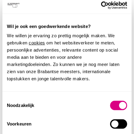
PRAKTISCHE INFORMATIE
Wil je ook een goedwerkende website?
We willen je ervaring zo prettig mogelijk maken. We
Iedere eerste donderdag van de
gebruiken
cookies
om het websiteverkeer te meten,
Data
maand
persoonlijke advertenties, relevante content op social
media aan te bieden en voor andere
€ 5 voor Twee Keer Kijken (na
marketingdoeleinden. Zo kunnen we je nog meer laten
Prijs
afloop kan je nog gratis het
zien van onze Brabantse meesters, internationale
museum in)
topstukken en jonge talentvolle makers.
Goed om te weten: Tijdens Twee Keer Kijken is het
Toestemmingsselectie
Noodzakelijk
museum open voor regulier bezoek. Ook als je niet
meedoet aan het programma, ben je dus van harte
Voorkeuren
welkom tussen 17:00 en 22:00 uur. Koop je ticket via