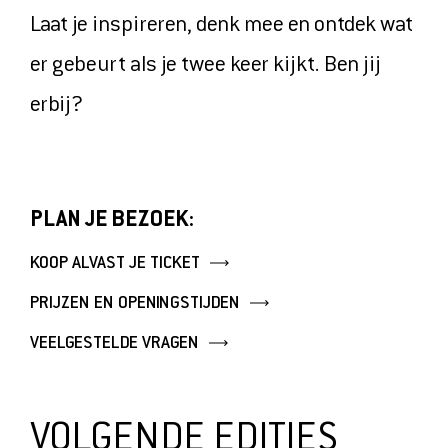
OVER ONS
Laat je inspireren, denk mee en ontdek wat
VERHUUR
er gebeurt als je twee keer kijkt. Ben jij
PERS
erbij?
TICKETS
MUSEUMSHOP
PLAN JE BEZOEK:
DOE EEN DONATIE
KOOP ALVAST JE TICKET
PRIJZEN EN OPENINGSTIJDEN
VEELGESTELDE VRAGEN
VOLGENDE EDITIES