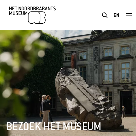
EN
BEZOEK
TENTOONSTELLINGEN
PLAN JE BEZOEK
ONDERWIJS
TOEGANKELIJKHEID
BEZOEK HET MUSEUM