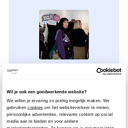
TWEE KEER KIJKEN
Twee Keer Kijken is een verrassend
Wil je ook een goedwerkende website?
avondprogramma in Het Noordbrabants
We willen je ervaring zo prettig mogelijk maken. We
Museum – elke eerste donderdag van de maand.
gebruiken
cookies
om het websiteverkeer te meten,
persoonlijke advertenties, relevante content op social
Verwacht een mix van verhalen, workshops en
media aan te bieden en voor andere
performances die je uitnodigen om kunst op