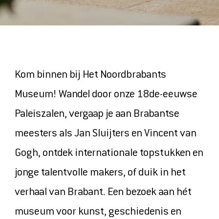
ONTDEK
MAGAZINE
VIDEOS
Kom binnen bij Het Noordbrabants
ONZE FAVORIETEN
Museum! Wandel door onze 18de-eeuwse
Paleiszalen, vergaap je aan Brabantse
COLLECTIE
meesters als Jan Sluijters en Vincent van
Gogh, ontdek internationale topstukken en
jonge talentvolle makers, of duik in het
HET MUSEUM
verhaal van Brabant. Een bezoek aan hét
CONTACT EN ROUTE
museum voor kunst, geschiedenis en