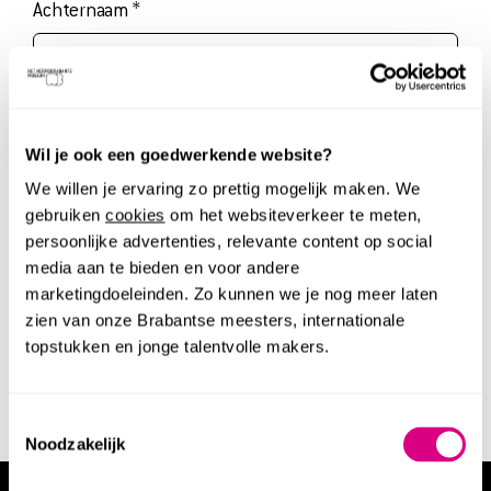
OVER ONS
Achternaam
*
VERHUUR
PERS
Heb je een Museumkaart?
*
TICKETS
Wil je ook een goedwerkende website?
Ja
We willen je ervaring zo prettig mogelijk maken. We
Nee
MUSEUMSHOP
gebruiken
cookies
om het websiteverkeer te meten,
persoonlijke advertenties, relevante content op social
Akkoord
*
DOE EEN DONATIE
media aan te bieden en voor andere
Ik meld me aan voor de nieuwsbrief van Het
marketingdoeleinden. Zo kunnen we je nog meer laten
Noordbrabants Museum.
zien van onze Brabantse meesters, internationale
topstukken en jonge talentvolle makers.
AANMELDEN
Toestemmingsselectie
Noodzakelijk