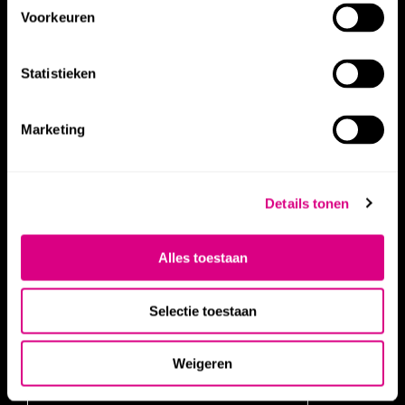
Voorkeuren
HET NOORDBRABANTS MUSEUM
Verwersstraat 41, 's-Hertogenbosch
Statistieken
HET NOORDBRABANTS MUSEUM (POSTADRES)
Marketing
Waterstraat 16, 5211 JD 's-Hertogenbosch
Details tonen
Dinsdag t/m zondag geopend van 11 tot 17 uur
Alle openingstijden
Alles toestaan
Selectie toestaan
PLAN JE BEZOEK
STEUN HET MUSEUM
Weigeren