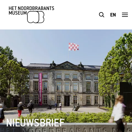
EN
BEZOEK
TENTOONSTELLINGEN
PLAN JE BEZOEK
ONDERWIJS
TOEGANKELIJKHEID
NIEUWSBRIEF