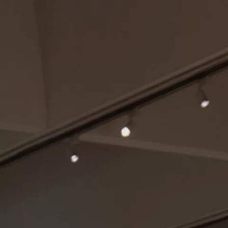
COLLECTIE
HET MUSEUM
CONTACT EN ROUTE
OVER ONS
VERHUUR
PERS