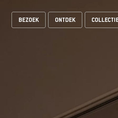
BEZOEK
ONTDEK
COLLECTI
ONTDEK
MAGAZINE
VIDEOS
ONZE FAVORIETEN