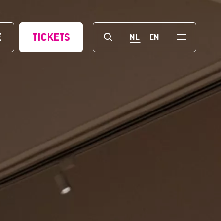
E
TICKETS
NL
EN