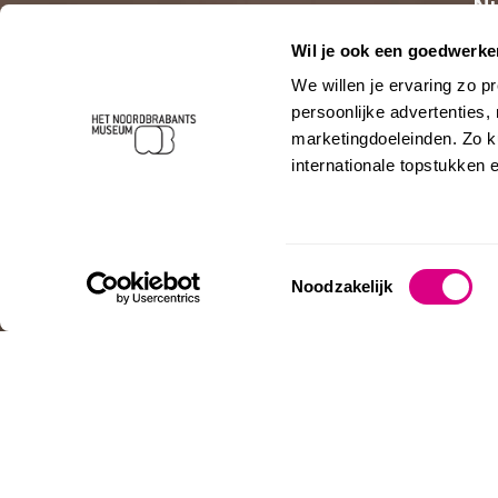
Nu
Wil je ook een goedwerk
15 MYSTERIËN
We willen je ervaring zo 
persoonlijke advertenties,
ROZENKRANS
marketingdoeleinden. Zo k
internationale topstukken 
Oog in oog met 
Toestemmingsselectie
Noodzakelijk
PROGRAMMA
BEKIJK M