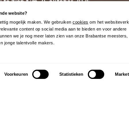
 te zien t/m 25 oktober 2026
ende website?
 VAN DE
prettig mogelijk maken. We gebruiken
cookies
om het websiteverk
 relevante content op social media aan te bieden en voor andere
unnen we je nog meer laten zien van onze Brabantse meesters,
en jonge talentvolle makers.
Rubens, Jordaens en Van Dyck
Voorkeuren
Statistieken
Market
EER