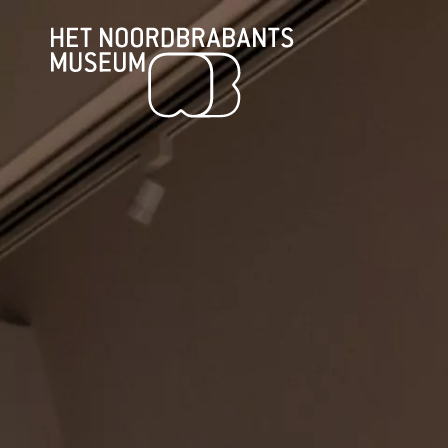
BEZOEK
TENTOONSTELLINGEN
PLAN JE BEZOEK
ONDERWIJS
TOEGANKELIJKHEID