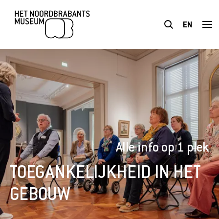
EN
BEZOEK
TENTOONSTELLINGEN
PLAN JE BEZOEK
Alle info op 1 plek
ONDERWIJS
TOEGANKELIJKHEID IN HET
TOEGANKELIJKHEID
GEBOUW