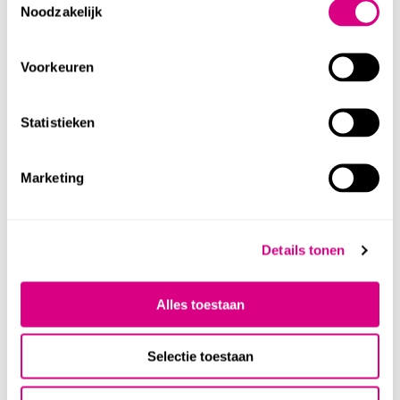
Noodzakelijk
Plattegrond / Floor plan (PDF / 6 MB)
Voorkeuren
Statistieken
PARKEREN
Marketing
Er zijn een aantal aangepaste parkeerplaatsen in de
buurt, waaronder één voor de ingang in de
Details tonen
Verwersstraat en een paar op de Parade. Je kunt deze
Alles toestaan
parkeerplaatsen niet reserveren. Let op: parkeren in
de straten rondom het museum is alleen voor
Selectie toestaan
vergunninghouders.