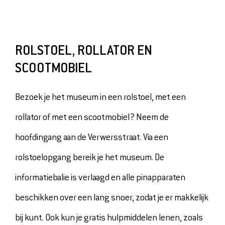
OVER ONS
VERHUUR
PERS
ROLSTOEL, ROLLATOR EN
SCOOTMOBIEL
TICKETS
MUSEUMSHOP
Bezoek je het museum in een rolstoel, met een
DOE EEN DONATIE
rollator of met een scootmobiel? Neem de
hoofdingang aan de Verwersstraat. Via een
rolstoelopgang bereik je het museum. De
informatiebalie is verlaagd en alle pinapparaten
beschikken over een lang snoer, zodat je er makkelijk
bij kunt. Ook kun je gratis hulpmiddelen lenen, zoals