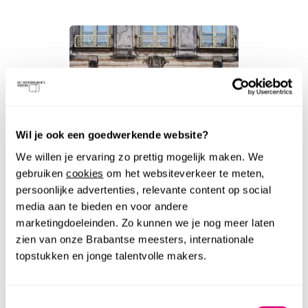
Wil je ook een goedwerkende website?
We willen je ervaring zo prettig mogelijk maken. We
gebruiken
cookies
om het websiteverkeer te meten,
persoonlijke advertenties, relevante content op social
media aan te bieden en voor andere
marketingdoeleinden. Zo kunnen we je nog meer laten
DOWNLOAD DE PLATTEGROND
zien van onze Brabantse meesters, internationale
topstukken en jonge talentvolle makers.
Kom je binnenkort naar het museum en wil je
alvast je bezoek plannen? Neem dan op je
gemak de plattegrond door.
Toestemmingsselectie