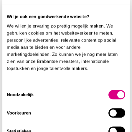
ONTDEK MEER
Wil je ook een goedwerkende website?
We willen je ervaring zo prettig mogelijk maken. We
gebruiken
cookies
om het websiteverkeer te meten,
persoonlijke advertenties, relevante content op social
media aan te bieden en voor andere
marketingdoeleinden. Zo kunnen we je nog meer laten
zien van onze Brabantse meesters, internationale
topstukken en jonge talentvolle makers.
Toestemmingsselectie
Noodzakelijk
Altijd te zien
Voorkeuren
VAN GOGH IN BRABANT
Statistieken