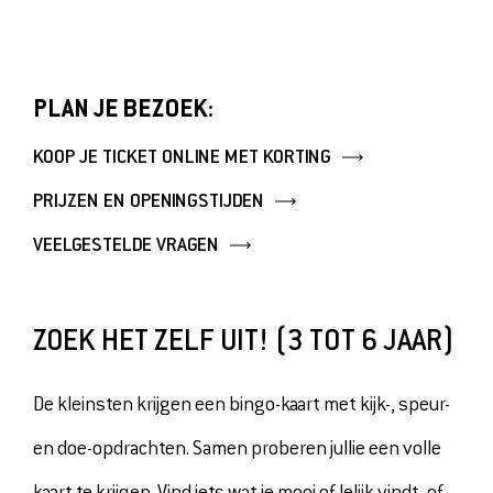
OVER ONS
VERHUUR
PERS
PLAN JE BEZOEK:
TICKETS
KOOP JE TICKET ONLINE MET KORTING
PRIJZEN EN OPENINGSTIJDEN
MUSEUMSHOP
VEELGESTELDE VRAGEN
DOE EEN DONATIE
ZOEK HET ZELF UIT! (3 TOT 6 JAAR)
De kleinsten krijgen een bingo-kaart met kijk-, speur-
en doe-opdrachten. Samen proberen jullie een volle
kaart te krijgen. Vind iets wat je mooi of lelijk vindt, of