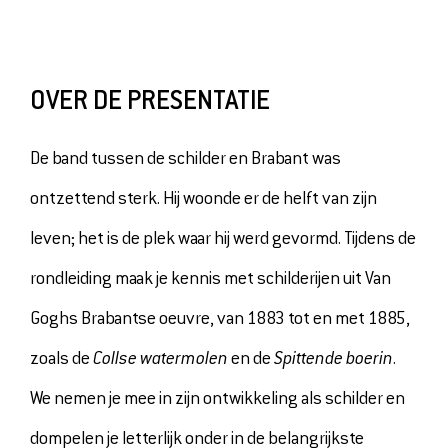
OVER ONS
VERHUUR
PERS
OVER DE PRESENTATIE
TICKETS
De band tussen de schilder en Brabant was
MUSEUMSHOP
ontzettend sterk. Hij woonde er de helft van zijn
DOE EEN DONATIE
leven; het is de plek waar hij werd gevormd. Tijdens de
rondleiding maak je kennis met schilderijen uit Van
Goghs Brabantse oeuvre, van 1883 tot en met 1885,
zoals de
Collse watermolen
en de
Spittende boerin
.
We nemen je mee in zijn ontwikkeling als schilder en
dompelen je letterlijk onder in de belangrijkste