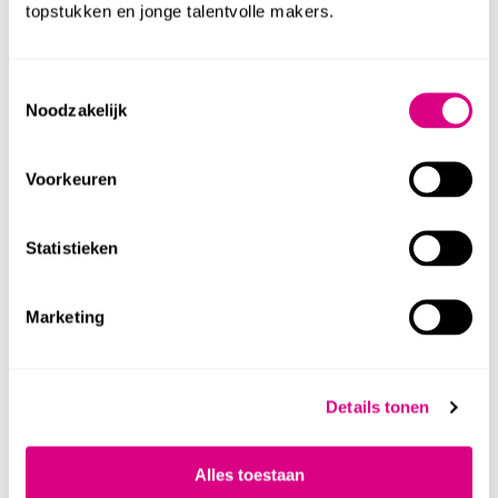
topstukken en jonge talentvolle makers.
max. 15 personen per
Groepsgrootte
rondleider
Toestemmingsselectie
Noodzakelijk
Duur
60 minuten
Voorkeuren
dinsdag t/m zondag
Starttijd
tussen 11.15 en 15.30 uur
Statistieken
Nederlands, Duits en
Talen
andere talen op aanvraag
Marketing
€ 100 (Nederlands) en €
Kosten per
115 (anderstalig)
rondleiding
Details tonen
(exclusief entreekosten)
Alles toestaan
twee weken van tevoren
Reserveren