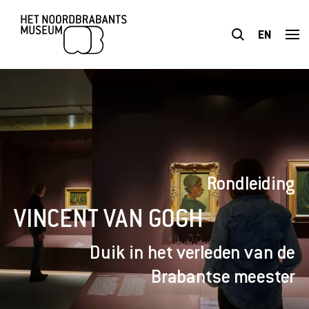
EN
BEZOEK
TENTOONSTELLINGEN
Rondleiding
PLAN JE BEZOEK
VINCENT VAN GOGH
ONDERWIJS
Duik in het verleden van de
TOEGANKELIJKHEID
Brabantse meester