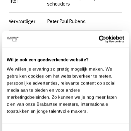
Titel
schouders
Vervaardiger
Peter Paul Rubens
Datum
ca. 1615
Dit werk maakt deel uit van de langdurige bruikleen
Wil je ook een goedwerkende website?
We willen je ervaring zo prettig mogelijk maken. We
van de JK Art Foundation.
gebruiken
cookies
om het websiteverkeer te meten,
persoonlijke advertenties, relevante content op social
media aan te bieden en voor andere
marketingdoeleinden. Zo kunnen we je nog meer laten
ONTDEK MEER
zien van onze Brabantse meesters, internationale
topstukken en jonge talentvolle makers.
ALLE FAVORIETEN