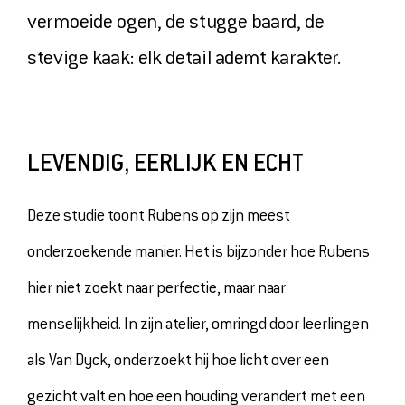
OVER ONS
vermoeide ogen, de stugge baard, de
VERHUUR
stevige kaak: elk detail ademt karakter.
PERS
TICKETS
LEVENDIG, EERLIJK EN ECHT
MUSEUMSHOP
DOE EEN DONATIE
Deze studie toont Rubens op zijn meest
onderzoekende manier. Het is bijzonder hoe Rubens
hier niet zoekt naar perfectie, maar naar
menselijkheid. In zijn atelier, omringd door leerlingen
als Van Dyck, onderzoekt hij hoe licht over een
gezicht valt en hoe een houding verandert met een