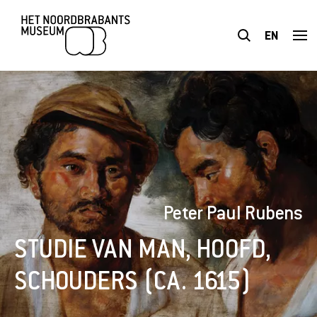
EN
BEZOEK
TENTOONSTELLINGEN
PLAN JE BEZOEK
Peter Paul Rubens
ONDERWIJS
STUDIE VAN MAN, HOOFD,
TOEGANKELIJKHEID
SCHOUDERS (CA. 1615)