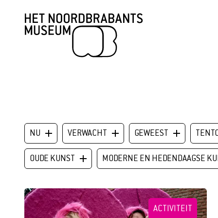
BEZOEK
TENTOONSTELLINGEN
NU
VERWACHT
GEWEEST
TENT
PLAN JE BEZOEK
OUDE KUNST
MODERNE EN HEDENDAAGSE KU
ONDERWIJS
TOEGANKELIJKHEID
ACTIVITEIT