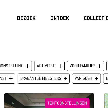
BEZOEK
ONTDEK
COLLECTI
ONTDEK
MAGAZINE
OONSTELLING
ACTIVITEIT
VOOR FAMILIES
VIDEOS
NST
BRABANTSE MEESTERS
VAN GOGH
ONZE FAVORIETEN
TENTOONSTELLINGEN