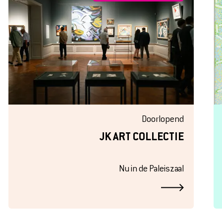
Doorlopend
TICKETS
JK ART COLLECTIE
MUSEUMSHOP
Nu in de Paleiszaal
DOE EEN DONATIE