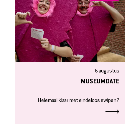
COLLECTIE
HET MUSEUM
6 augustus
CONTACT EN ROUTE
MUSEUMDATE
OVER ONS
Helemaal klaar met eindeloos swipen?
VERHUUR
PERS